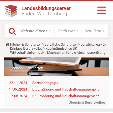
Landesbildungsserver
Baden-Württemberg
Fach wählen
Schulstufe wäh
Y
Fächer & Schularten
Berufliche Schularten
Berufskolleg
2-
o
jähriges Berufskolleg
Kaufmännisches BK
u
Wirtschaftsinformatik
Mandanten für die Abschlussprüfung
a
r
e
h
e
r
e
22.11.2024
Sozialpädagogik
:
17.06.2024
BK Ernährung und Haus­halts­ma­nage­ment
17.06.2024
BK Ernährung und Haus­halts­ma­nage­ment
Übersicht Berufskolleg