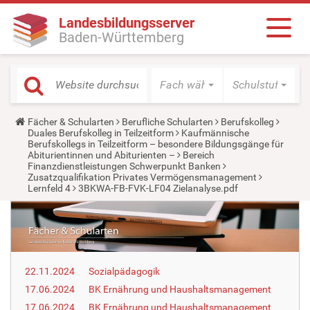
Landesbildungsserver
Baden-Württemberg
Fach wählen
Schulstufe wäh
Y
Fächer & Schularten
Berufliche Schularten
Berufskolleg
o
Duales Berufskolleg in Teilzeitform
Kaufmännische
u
Berufskollegs in Teilzeitform – besondere Bildungsgänge für
a
Abiturientinnen und Abiturienten –
Bereich
r
Finanzdienstleistungen Schwerpunkt Banken
e
Zusatzqualifikation Privates Vermögensmanagement
h
Lernfeld 4
3BKWA-FB-FVK-LF04 Zielanalyse.pdf
e
r
e
:
22.11.2024
Sozialpädagogik
17.06.2024
BK Ernährung und Haus­halts­ma­nage­ment
17.06.2024
BK Ernährung und Haus­halts­ma­nage­ment