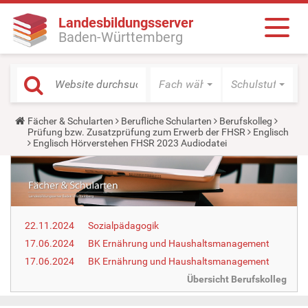
Landesbildungsserver
Baden-Württemberg
Fach wählen
Schulstufe wäh
Y
Fächer & Schularten
Berufliche Schularten
Berufskolleg
o
Prüfung bzw. Zusatzprüfung zum Erwerb der FHSR
Englisch
u
Englisch Hörverstehen FHSR 2023 Audiodatei
a
r
e
h
e
r
e
22.11.2024
Sozialpädagogik
:
17.06.2024
BK Ernährung und Haus­halts­ma­nage­ment
17.06.2024
BK Ernährung und Haus­halts­ma­nage­ment
Übersicht Berufskolleg