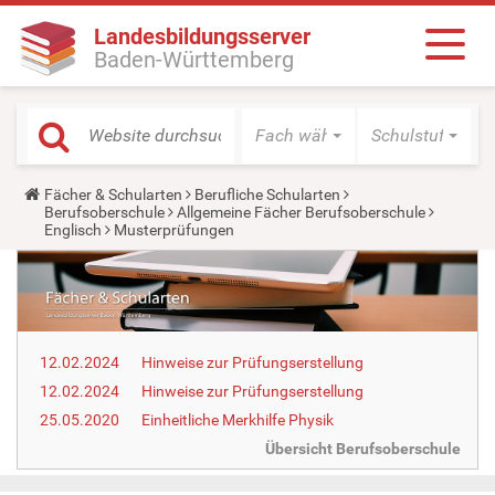
Landesbildungsserver
Baden-Württemberg
Fach wählen
Schulstufe wäh
Y
Fächer & Schularten
Berufliche Schularten
o
Berufsoberschule
Allgemeine Fächer Berufsoberschule
u
Englisch
Musterprüfungen
a
r
e
h
e
r
e
12.02.2024
Hinweise zur Prüfungserstellung
:
12.02.2024
Hinweise zur Prüfungserstellung
25.05.2020
Einheitliche Merkhilfe Physik
Übersicht Berufsoberschule