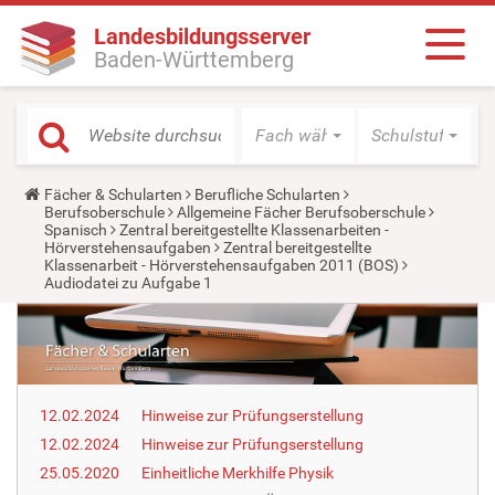
Landesbildungsserver
Baden-Württemberg
Fach wählen
Schulstufe wäh
Y
Fächer & Schularten
Berufliche Schularten
o
Berufsoberschule
Allgemeine Fächer Berufsoberschule
u
Spanisch
Zentral bereitgestellte Klassenarbeiten -
a
Hörverstehensaufgaben
Zentral bereitgestellte
r
Klassenarbeit - Hörverstehensaufgaben 2011 (BOS)
e
Audiodatei zu Aufgabe 1
h
e
r
e
:
12.02.2024
Hinweise zur Prüfungserstellung
12.02.2024
Hinweise zur Prüfungserstellung
25.05.2020
Einheitliche Merkhilfe Physik