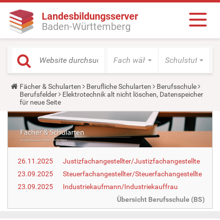
Landesbildungsserver
Baden-Württemberg
Fach wählen
Schulstufe wäh
Y
Fächer & Schularten
Berufliche Schularten
Berufsschule
o
Berufsfelder
Elektrotechnik alt nicht löschen, Datenspeicher
u
für neue Seite
a
r
e
h
e
r
e
26.11.2025
Justizfachangestellter/Justizfachangestellte
:
23.09.2025
Steuerfachangestellter/Steuerfachangestellte
23.09.2025
Industriekaufmann/Industriekauffrau
Übersicht Berufsschule (BS)