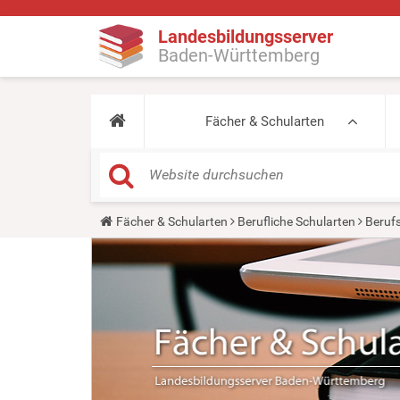
Landesbildungsserver
Baden-Württemberg
Fächer & Schularten
Y
Fächer & Schularten
Berufliche Schularten
Beruf
o
u
a
r
e
h
e
r
e
: