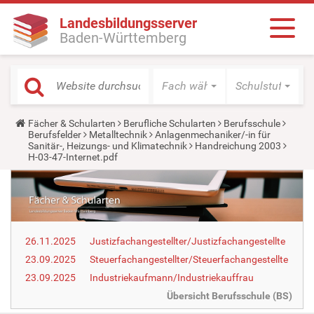
Landesbildungsserver
Baden-Württemberg
Fach wählen
Schulstufe wäh
Y
Fächer & Schularten
Berufliche Schularten
Berufsschule
o
Berufsfelder
Metalltechnik
Anlagenmechaniker/-in für
u
Sanitär-, Heizungs- und Klimatechnik
Handreichung 2003
a
H-03-47-Internet.pdf
r
e
h
e
r
e
:
26.11.2025
Justizfachangestellter/Justizfachangestellte
23.09.2025
Steuerfachangestellter/Steuerfachangestellte
23.09.2025
Industriekaufmann/Industriekauffrau
Übersicht Berufsschule (BS)