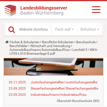
Landesbildungsserver
Baden-Württemberg
Fach wählen
Schulstufe wäh
Y
Fächer & Schularten
Berufliche Schularten
Berufsschule
o
Berufsfelder
Wirtschaft und Verwaltung
u
Automobilkaufmann/Automobilkauffrau
Lernfeld 5
WKA-
a
LF05-LS10-Bremsanlage-S.pdf
r
e
h
e
r
e
:
26.11.2025
Justizfachangestellter/Justizfachangestellte
23.09.2025
Steuerfachangestellter/Steuerfachangestellte
23.09.2025
Industriekaufmann/Industriekauffrau
Übersicht Berufsschule (BS)