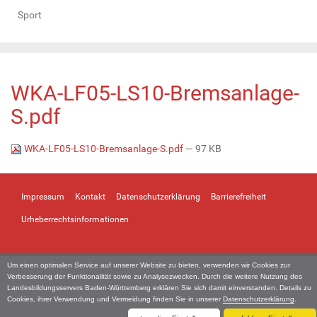
Sport
WKA-LF05-LS10-Bremsanlage-
S.pdf
WKA-LF05-LS10-Bremsanlage-S.pdf
— 97 KB
Impressum
Kontakt
Datenschutzerklärung
Barrierefreiheit
Urheberrechtsinformationen
Um einen optimalen Service auf unserer Website zu bieten, verwenden wir Cookies zur
Verbesserung der Funktionalität sowie zu Analysezwecken. Durch die weitere Nutzung des
Landesbildungsservers Baden-Württemberg erklären Sie sich damit einverstanden. Details zu
Cookies, ihrer Verwendung und Vermeidung finden Sie in unserer
Datenschutzerklärung
.