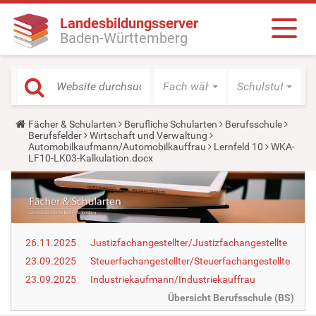
Landesbildungsserver
Baden-Württemberg
Fach wählen
Schulstufe wäh
Y
Fächer & Schularten
Berufliche Schularten
Berufsschule
o
Berufsfelder
Wirtschaft und Verwaltung
u
Automobilkaufmann/Automobilkauffrau
Lernfeld 10
WKA-
a
LF10-LK03-Kalkulation.docx
r
e
h
e
r
e
:
26.11.2025
Justizfachangestellter/Justizfachangestellte
23.09.2025
Steuerfachangestellter/Steuerfachangestellte
23.09.2025
Industriekaufmann/Industriekauffrau
Übersicht Berufsschule (BS)