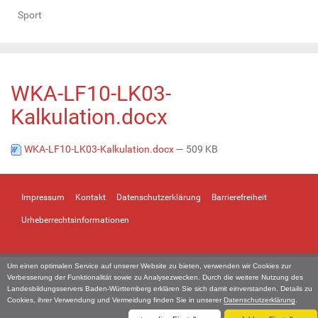
Sport
WKA-LF10-LK03-
Kalkulation.docx
WKA-LF10-LK03-Kalkulation.docx
— 509 KB
Impressum
Kontakt
Datenschutzerklärung
Barrierefreiheit
Urheberrechtsinformationen
Um einen optimalen Service auf unserer Website zu bieten, verwenden wir Cookies zur
Verbesserung der Funktionalität sowie zu Analysezwecken. Durch die weitere Nutzung des
Landesbildungsservers Baden-Württemberg erklären Sie sich damit einverstanden. Details zu
Cookies, ihrer Verwendung und Vermeidung finden Sie in unserer
Datenschutzerklärung
.