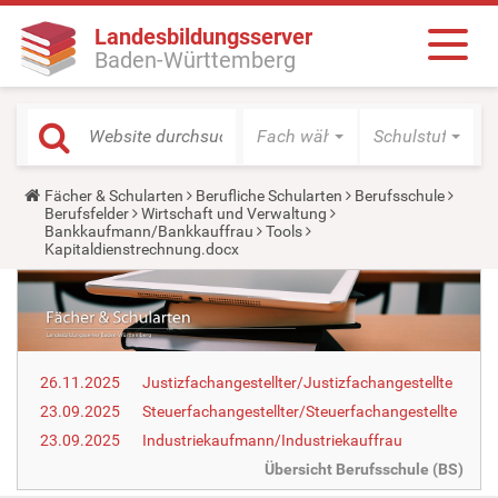
Landesbildungsserver
Baden-Württemberg
Fach wählen
Schulstufe wäh
Y
Fächer & Schularten
Berufliche Schularten
Berufsschule
o
Berufsfelder
Wirtschaft und Verwaltung
u
Bankkaufmann/Bankkauffrau
Tools
a
Kapitaldienstrechnung.docx
r
e
h
e
r
e
:
26.11.2025
Justizfachangestellter/Justizfachangestellte
23.09.2025
Steuerfachangestellter/Steuerfachangestellte
23.09.2025
Industriekaufmann/Industriekauffrau
Übersicht Berufsschule (BS)