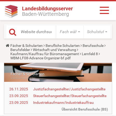
Landesbildungsserver
Baden-Württemberg
Fach wählen
Schulstufe wäh
Y
Fächer & Schularten
Berufliche Schularten
Berufsschule
o
Berufsfelder
Wirtschaft und Verwaltung
u
Kaufmann/Kauffrau für Büromanagement
Lernfeld 8
a
WBM-LF08-Advance Organizer-bf.pdf
r
e
h
e
r
e
:
26.11.2025
Justizfachangestellter/Justizfachangestellte
23.09.2025
Steuerfachangestellter/Steuerfachangestellte
23.09.2025
Industriekaufmann/Industriekauffrau
Übersicht Berufsschule (BS)