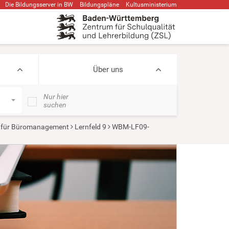
Die Bildungsserver in BW
Bildungspläne
Kultusministerium
Über uns
Nur hier
suchen
 für Büromanagement
Lernfeld 9
WBM-LF09-