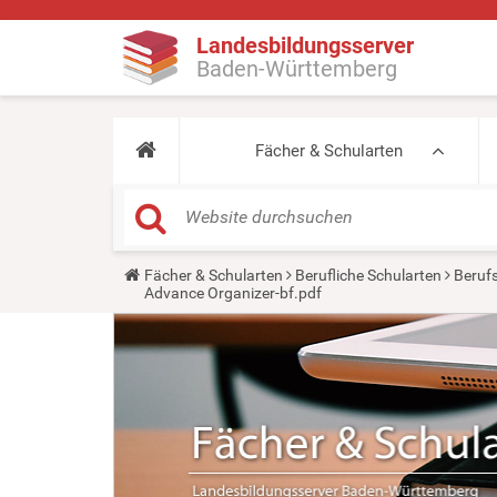
Landesbildungsserver
Baden-Württemberg
Fächer & Schularten
Y
Fächer & Schularten
Berufliche Schularten
Beruf
o
Advance Organizer-bf.pdf
u
a
r
e
h
e
r
e
: