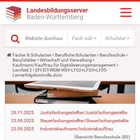
Landesbildungsserver
Baden-Württemberg
Fach wählen
Schulstufe wäh
Y
Fächer & Schularten
Berufliche Schularten
Berufsschule
o
Berufsfelder
Wirtschaft und Verwaltung
u
Kaufmann/Kauffrau für Digitalisierungsmanagement
a
Lernfeld 2
EFI-EIT-WDM-WSY-LF02+LF03+LF05-
r
Lernerfolgskontrolle.docx
e
h
e
r
e
:
26.11.2025
Justizfachangestellter/Justizfachangestellte
23.09.2025
Steuerfachangestellter/Steuerfachangestellte
23.09.2025
Industriekaufmann/Industriekauffrau
Übersicht Berufsschule (BS)