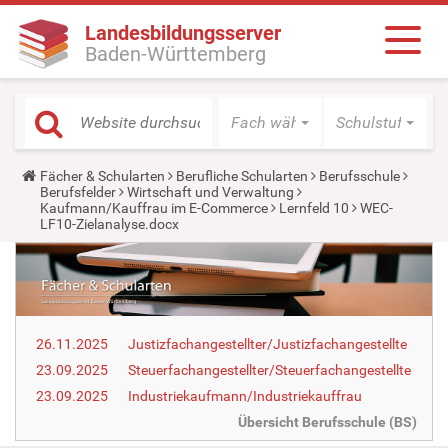
Landesbildungsserver
Baden-Württemberg
Fach wählen
Schulstufe wäh
Y
Fächer & Schularten
Berufliche Schularten
Berufsschule
o
Berufsfelder
Wirtschaft und Verwaltung
u
Kaufmann/Kauffrau im E-Commerce
Lernfeld 10
WEC-
a
LF10-Zielanalyse.docx
r
e
h
e
r
e
:
26.11.2025
Justizfachangestellter/Justizfachangestellte
23.09.2025
Steuerfachangestellter/Steuerfachangestellte
23.09.2025
Industriekaufmann/Industriekauffrau
Übersicht Berufsschule (BS)