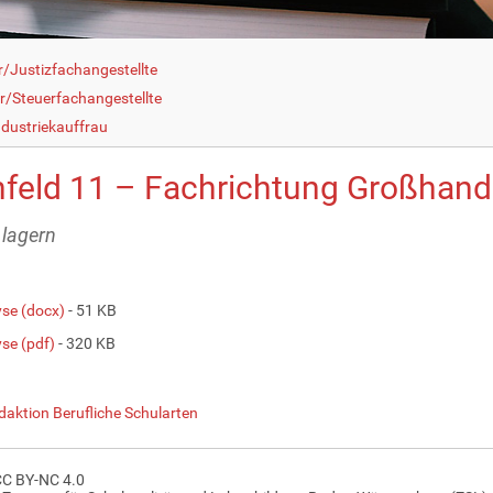
r/Justizfachangestellte
r/Steuerfachangestellte
dustriekauffrau
nfeld 11 – Fachrichtung Großhand
lagern
yse (docx)
- 51 KB
yse (pdf)
- 320 KB
daktion Berufliche Schularten
CC BY-NC 4.0