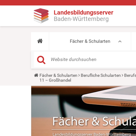
Landesbildungsserver
Baden-Württemberg
Fächer & Schularten
Y
Fächer & Schularten
Berufliche Schularten
Beruf
o
11 – Großhandel
u
a
r
e
h
e
r
e
: