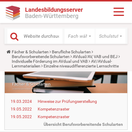
Landesbildungsserver
Baden-Württemberg
Fach wählen
Schulstufe wäh
Y
Fächer & Schularten
Berufliche Schularten
o
Berufsvorbereitende Schularten
AVdual/AV, VAB und BEJ
u
Individuelle Förderung im AVdual und VAB
AV/AVdual-
a
Lernmaterialien
Einzelne niveaudifferenzierte Lernschritte
r
e
h
e
r
e
:
19.03.2024
Hinweise zur Prüfungserstellung
19.05.2022
Kompetenzraster
19.05.2022
Kompetenzraster
Übersicht Berufsvorbereitende Schularten