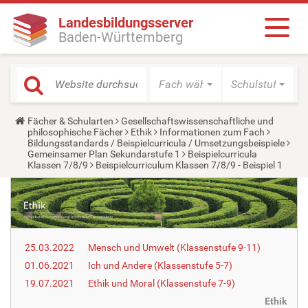
Landesbildungsserver
Baden-Württemberg
Fach wählen
Schulstufe wäh
Y
Fächer & Schularten
Gesellschaftswissenschaftliche und
o
philosophische Fächer
Ethik
Informationen zum Fach
u
Bildungsstandards / Beispielcurricula / Umsetzungsbeispiele
a
Gemeinsamer Plan Sekundarstufe 1
Beispielcurricula
r
Klassen 7/8/9
Beispielcurriculum Klassen 7/8/9 - Beispiel 1
e
h
e
r
e
:
25.03.2022
Mensch und Umwelt (Klassenstufe 9-11)
01.06.2021
Ich und Andere (Klassenstufe 5-7)
19.07.2021
Ethik und Moral (Klassenstufe 7-9)
Ethik