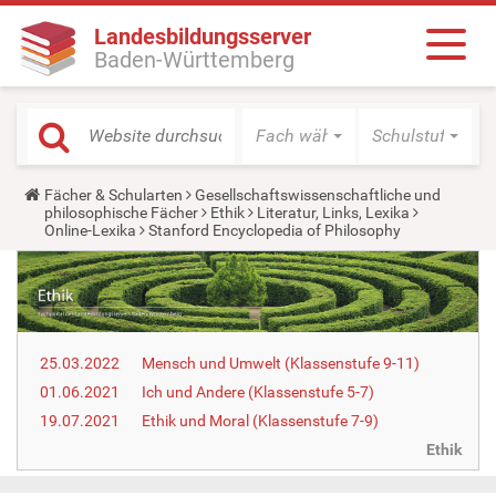
Landesbildungsserver
Baden-Württemberg
Fach wählen
Schulstufe wäh
Y
Fächer & Schularten
Gesellschaftswissenschaftliche und
o
philosophische Fächer
Ethik
Literatur, Links, Lexika
u
Online-Lexika
Stanford Encyclopedia of Philosophy
a
r
e
h
e
r
e
25.03.2022
Mensch und Umwelt (Klassenstufe 9-11)
:
01.06.2021
Ich und Andere (Klassenstufe 5-7)
19.07.2021
Ethik und Moral (Klassenstufe 7-9)
Ethik