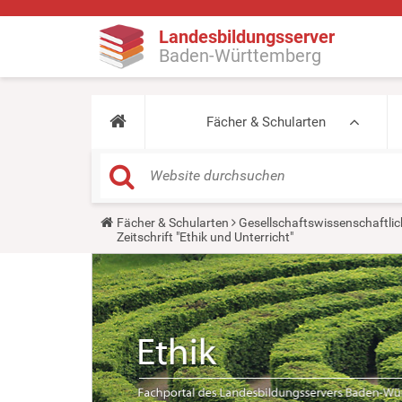
Landesbildungsserver
Baden-Württemberg
Fächer & Schularten
Y
Fächer & Schularten
Gesellschaftswissenschaftlic
o
Zeitschrift "Ethik und Unterricht"
u
a
r
e
h
e
r
e
: