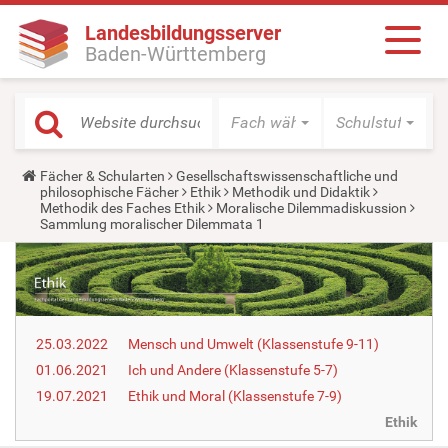
Landesbildungsserver
Baden-Württemberg
Fach wählen
Schulstufe wäh
Y
Fächer & Schularten
Gesellschaftswissenschaftliche und
o
philosophische Fächer
Ethik
Methodik und Didaktik
u
Methodik des Faches Ethik
Moralische Dilemmadiskussion
a
Sammlung moralischer Dilemmata 1
r
e
h
e
r
e
:
25.03.2022
Mensch und Umwelt (Klassenstufe 9-11)
01.06.2021
Ich und Andere (Klassenstufe 5-7)
19.07.2021
Ethik und Moral (Klassenstufe 7-9)
Ethik