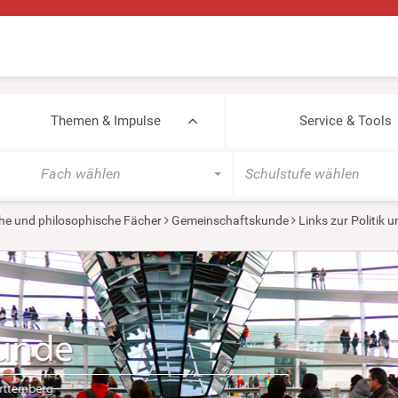
Themen & Impulse
Service & Tools
Fach wählen
Schulstufe wählen
he und philosophische Fächer
Gemeinschaftskunde
Links zur Politik 