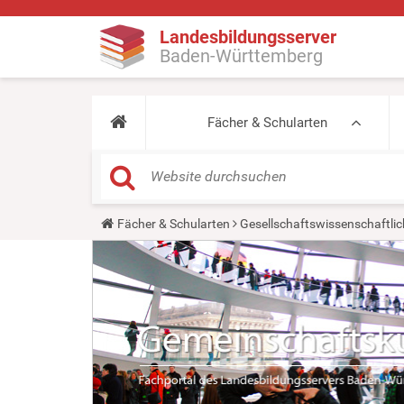
Landesbildungsserver
Baden-Württemberg
Fächer & Schularten
Y
Fächer & Schularten
Gesellschaftswissenschaftlic
o
u
a
r
e
h
e
r
e
: