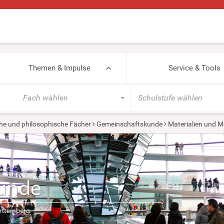
Themen & Impulse
Service & Tools
Fach wählen
Schulstufe wählen
he und philosophische Fächer
Gemeinschaftskunde
Materialien und M