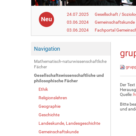
24.07.2025
Gesellschaft / Soziolo
Neu
03.06.2024
Gemeinschaftskunde
03.06.2024
Fachportal Gemeinsc
Navigation
gru
Mathematisch-naturwissenschaftliche
Fächer
grupp
Gesellschaftswissenschaftliche und
philosophische Fächer
Der Text
Ethik
Herausg
Quelle:
h
Religionslehren
Bitte be
Geographie
und ande
Geschichte
Landeskunde, Landesgeschichte
Gemeinschaftskunde