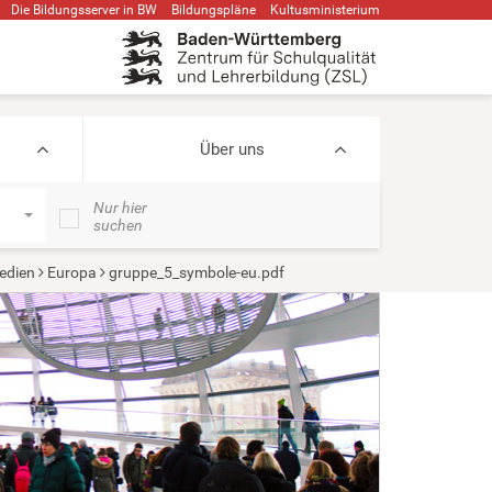
Die Bildungsserver in BW
Bildungspläne
Kultusministerium
Über uns
Nur hier
suchen
edien
Europa
gruppe_5_symbole-eu.pdf