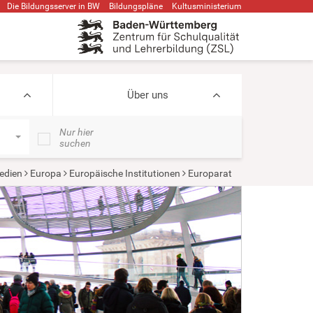
Die Bildungsserver in BW
Bildungspläne
Kultusministerium
Über uns
Nur hier
suchen
edien
Europa
Europäische Institutionen
Europarat