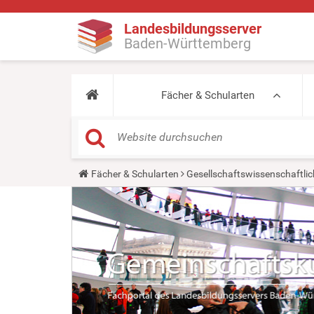
Landesbildungsserver
Baden-Württemberg
Fächer & Schularten
Y
Fächer & Schularten
Gesellschaftswissenschaftlic
o
u
a
r
e
h
e
r
e
: