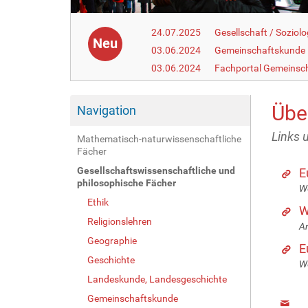
24.07.2025
Gesellschaft / Soziolo
Neu
03.06.2024
Gemeinschaftskunde
03.06.2024
Fachportal Gemeinsc
Übe
Navigation
Links 
Mathematisch-naturwissenschaftliche
Fächer
Gesellschaftswissenschaftliche und
E
philosophische Fächer
We
Ethik
W
Religionslehren
Ar
Geographie
E
Geschichte
We
Landeskunde, Landesgeschichte
Gemeinschaftskunde