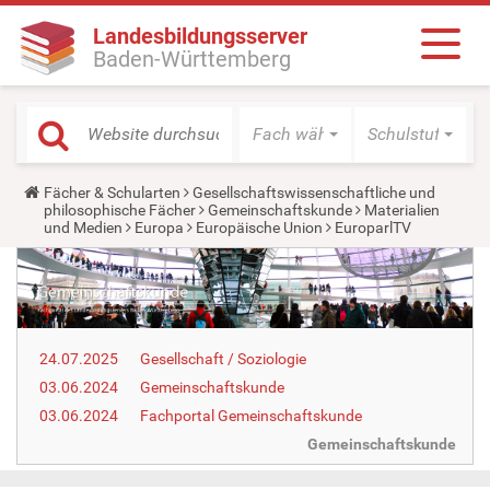
Landesbildungsserver
Baden-Württemberg
Fach wählen
Schulstufe wäh
Y
Fächer & Schularten
Gesellschaftswissenschaftliche und
o
philosophische Fächer
Gemeinschaftskunde
Materialien
u
und Medien
Europa
Europäische Union
EuroparlTV
a
r
e
h
e
r
e
24.07.2025
Gesellschaft / Soziologie
:
03.06.2024
Gemeinschaftskunde
03.06.2024
Fachportal Gemeinschaftskunde
Gemeinschaftskunde