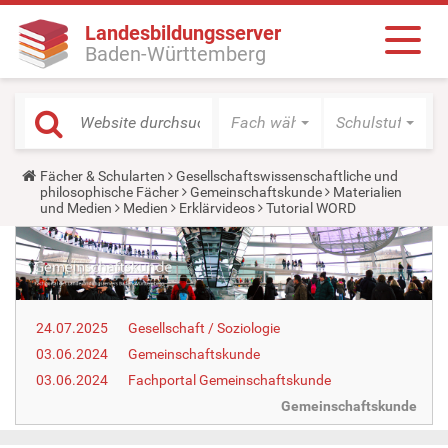
Landesbildungsserver
Baden-Württemberg
Fach wählen
Schulstufe wäh
Y
Fächer & Schularten
Gesellschaftswissenschaftliche und
o
philosophische Fächer
Gemeinschaftskunde
Materialien
u
und Medien
Medien
Erklärvideos
Tutorial WORD
a
r
e
h
e
r
e
24.07.2025
Gesellschaft / Soziologie
:
03.06.2024
Gemeinschaftskunde
03.06.2024
Fachportal Gemeinschaftskunde
Gemeinschaftskunde