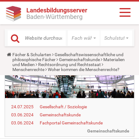
Landesbildungsserver
Baden-Württemberg
Fach wählen
Schulstufe wäh
Y
Fächer & Schularten
Gesellschaftswissenschaftliche und
o
philosophische Fächer
Gemeinschaftskunde
Materialien
u
und Medien
Rechtsordnung und Rechtsstaat
a
Menschenrechte
Woher kommen die Menschenrechte?
r
e
h
e
r
e
:
24.07.2025
Gesellschaft / Soziologie
03.06.2024
Gemeinschaftskunde
03.06.2024
Fachportal Gemeinschaftskunde
Gemeinschaftskunde