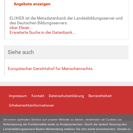
ELIXIER ist die Metadatenbank der Landesbildungsserver und
des Deutschen Bildungsservers.
über Elixier...
Erweiterte Suche in der Datenbank...
Siehe auch
Europäischer Gerichtshof für Menschenrechte
Impressum
Kontakt
Datenschutzerklärung
Barrierefreiheit
Urheberrechtsinformationen
Um einen optimalen Service auf unserer Website zu bieten, verwenden wir Cookies zur
Verbesserung der Funktionalität sowie zu Analysezwecken. Durch die weitere Nutzung des
Landesbildungsservers Baden-Württemberg erklären Sie sich damit einverstanden. Details zu