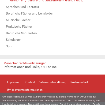
Wirtschaft / Berufs- und Studienorientierung (WBS)
Sprachen und Literatur
Berufliche Fächer und Lernfelder
Musische Fächer
Praktische Fächer
Berufliche Schularten
Schularten
Sport
Menschenrechtsverletzungen
Informationen und Links, ZEIT online
Impressum
Kontakt
Datenschutzerklärung
Barrierefreiheit
Urheberrechtsinformationen
Um einen optimalen Service auf unserer Website zu bieten, verwenden wir Cookies zur
Verbesserung der Funktionalität sowie zu Analysezwecken. Durch die weitere Nutzung des
Landesbildungsservers Baden-Württemberg erklären Sie sich damit einverstanden. Details zu