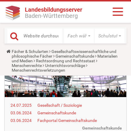
Landesbildungsserver
Baden-Württemberg
Fach wählen
Schulstufe wäh
Y
Fächer & Schularten
Gesellschaftswissenschaftliche und
o
philosophische Fächer
Gemeinschaftskunde
Materialien
u
und Medien
Rechtsordnung und Rechtsstaat
a
Menschenrechte
Unterrichtsvorschläge
r
Menschenrechtsverletzungen
e
h
e
r
e
:
24.07.2025
Gesellschaft / Soziologie
03.06.2024
Gemeinschaftskunde
03.06.2024
Fachportal Gemeinschaftskunde
Gemeinschaftskunde