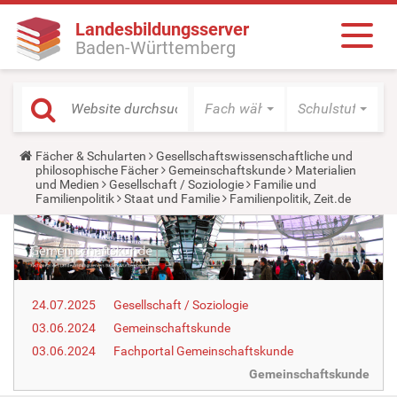
Landesbildungsserver
Baden-Württemberg
Fach wählen
Schulstufe wäh
Y
Fächer & Schularten
Gesellschaftswissenschaftliche und
o
philosophische Fächer
Gemeinschaftskunde
Materialien
u
und Medien
Gesellschaft / Soziologie
Familie und
a
Familienpolitik
Staat und Familie
Familienpolitik, Zeit.de
r
e
h
e
r
e
:
24.07.2025
Gesellschaft / Soziologie
03.06.2024
Gemeinschaftskunde
03.06.2024
Fachportal Gemeinschaftskunde
Gemeinschaftskunde