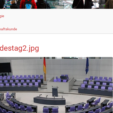
gie
haftskunde
destag2.jpg