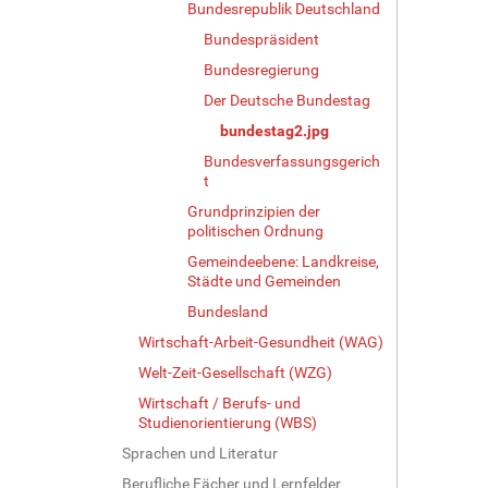
Bundesrepublik Deutschland
G
Bundespräsident
r
ö
Bundesregierung
ß
Der Deutsche Bundestag
e
…
bundestag2.jpg
Bundesverfassungsgerich
t
Grundprinzipien der
politischen Ordnung
Gemeindeebene: Landkreise,
Städte und Gemeinden
Bundesland
Wirtschaft-Arbeit-Gesundheit (WAG)
Welt-Zeit-Gesellschaft (WZG)
Wirtschaft / Berufs- und
Studienorientierung (WBS)
Sprachen und Literatur
Berufliche Fächer und Lernfelder