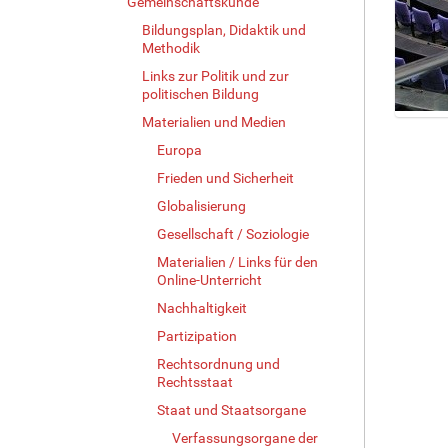
Gemeinschaftskunde
Bildungsplan, Didaktik und
Methodik
Links zur Politik und zur
politischen Bildung
Materialien und Medien
Z
e
Europa
i
Frieden und Sicherheit
g
Globalisierung
e
B
Gesellschaft / Soziologie
i
Materialien / Links für den
l
Online-Unterricht
d
i
Nachhaltigkeit
n
Partizipation
v
Rechtsordnung und
o
Rechtsstaat
l
l
Staat und Staatsorgane
e
Verfassungsorgane der
r