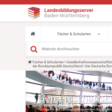
Landesbildungsserver
Baden-Württemberg
Fächer & Schularten
Y
Fächer & Schularten
Gesellschaftswissenschaftlic
o
der Bundesrepublik Deutschland
Der Deutsche Bu
u
a
r
e
h
e
r
e
: