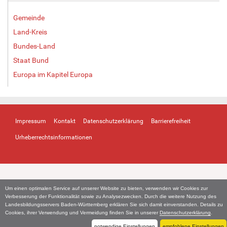
Gemeinde
Land-Kreis
Bundes-Land
Staat Bund
Europa im Kapitel Europa
Impressum
Kontakt
Datenschutzerklärung
Barrierefreiheit
Urheberrechtsinformationen
Um einen optimalen Service auf unserer Website zu bieten, verwenden wir Cookies zur
Verbesserung der Funktionalität sowie zu Analysezwecken. Durch die weitere Nutzung des
Landesbildungsservers Baden-Württemberg erklären Sie sich damit einverstanden. Details zu
Cookies, ihrer Verwendung und Vermeidung finden Sie in unserer
Datenschutzerklärung
.
notwendige Einstellungen
empfohlene Einstellungen