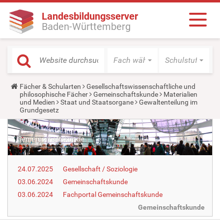
Landesbildungsserver
Baden-Württemberg
Fach wählen
Schulstufe wäh
Y
Fächer & Schularten
Gesellschaftswissenschaftliche und
o
philosophische Fächer
Gemeinschaftskunde
Materialien
u
und Medien
Staat und Staatsorgane
Gewaltenteilung im
a
Grundgesetz
r
e
h
e
r
e
:
24.07.2025
Gesellschaft / Soziologie
03.06.2024
Gemeinschaftskunde
03.06.2024
Fachportal Gemeinschaftskunde
Gemeinschaftskunde