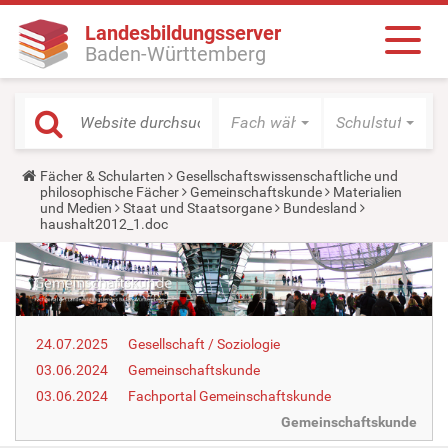
Landesbildungsserver
Baden-Württemberg
Fach wählen
Schulstufe wäh
Y
Fächer & Schularten
Gesellschaftswissenschaftliche und
o
philosophische Fächer
Gemeinschaftskunde
Materialien
u
und Medien
Staat und Staatsorgane
Bundesland
a
haushalt2012_1.doc
r
e
h
e
r
e
:
24.07.2025
Gesellschaft / Soziologie
03.06.2024
Gemeinschaftskunde
03.06.2024
Fachportal Gemeinschaftskunde
Gemeinschaftskunde