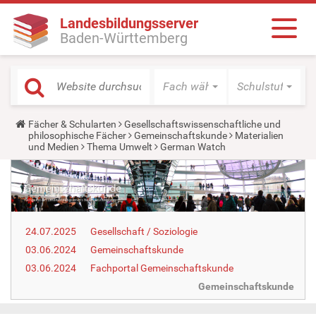
Landesbildungsserver
Baden-Württemberg
Fach wählen
Schulstufe wäh
Y
Fächer & Schularten
Gesellschaftswissenschaftliche und
o
philosophische Fächer
Gemeinschaftskunde
Materialien
u
und Medien
Thema Umwelt
German Watch
a
r
e
h
e
r
e
24.07.2025
Gesellschaft / Soziologie
:
03.06.2024
Gemeinschaftskunde
03.06.2024
Fachportal Gemeinschaftskunde
Gemeinschaftskunde