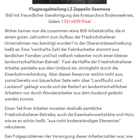
Flugzeugabteilung LZ Zeppelin Seemoos
Bild mit freundlicher Genehmigung des Kreisarchivs Bodenseekreis,
Salem
1331x939 Pixel
Woher kamen nun die zusammen etwa 800 Arbeitskräfte, die in
einem guten Jahrzehnt zum Aufbau der Friedrichshafener
Unternehmen neu benötigt wurden? In der Oberamtsbeschreibung
heißt es: Eine "namhafte Zahl der Fabrikarbeiter stammt aus
ländlichen Familien und hat vielfach nebenher noch einen kleinen
landwirtschaftlichen Betrieb". Fast die Hälfte der Friedrichshafener
Arbeiter pendelte aus dem Umland ein, ermöglicht durch die
Eisenbahnverbindung. Aber dieses Reservoir reichte nicht aus,
zumal bereits von bäuerlicher Seite sehr über "Landflucht und
Leutenot" geklagt wurde und der Bedarf an landwirtschaftlichen
Arbeitern nur durch Wanderarbeiter aus dem Ausland gedeckt
werden konnte.
Einen Teil ihrer Arbeiter mussten deshalb sämtliche
Friedrichshafener Betriebe, auch die Eisenbahnwerkstätte und Hüni,
wie es so schön heißt, "aus nicht bodenständigen Elementen"
rekrutieren.
Den Folgeproblemen der Versorgung dieser Arbeiterzahlen war, wie