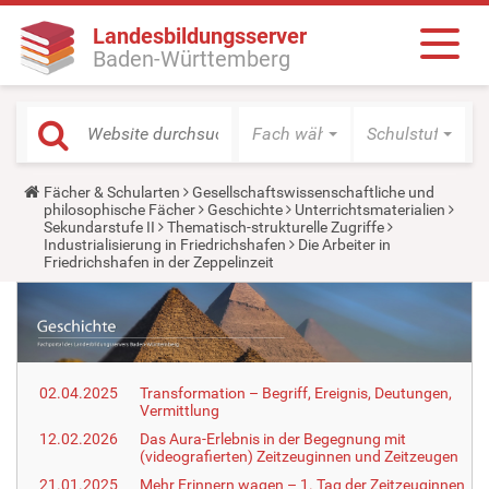
Landesbildungsserver
Baden-Württemberg
Fach wählen
Schulstufe wäh
Y
Fächer & Schularten
Gesellschaftswissenschaftliche und
o
philosophische Fächer
Geschichte
Unterrichtsmaterialien
u
Sekundarstufe II
Thematisch-strukturelle Zugriffe
a
Industrialisierung in Friedrichshafen
Die Arbeiter in
r
Friedrichshafen in der Zeppelinzeit
e
h
e
r
e
:
02.04.2025
Transformation – Begriff, Ereignis, Deutungen,
Vermittlung
12.02.2026
Das Aura-Erlebnis in der Begegnung mit
(videografierten) Zeitzeuginnen und Zeitzeugen
21.01.2025
Mehr Erinnern wagen – 1. Tag der Zeitzeuginnen