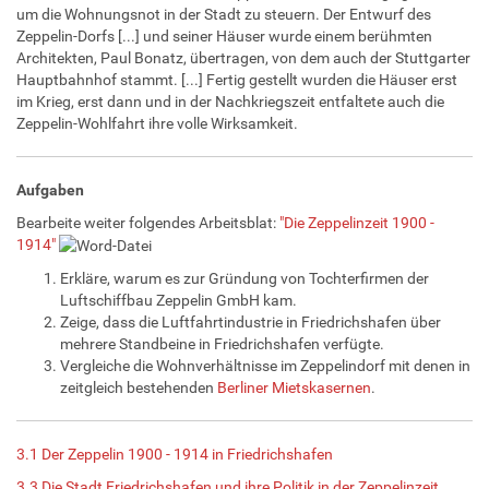
um die Wohnungsnot in der Stadt zu steuern. Der Entwurf des
Zeppelin-Dorfs [...] und seiner Häuser wurde einem berühmten
Architekten, Paul Bonatz, übertragen, von dem auch der Stuttgarter
Hauptbahnhof stammt. [...] Fertig gestellt wurden die Häuser erst
im Krieg, erst dann und in der Nachkriegszeit entfaltete auch die
Zeppelin-Wohlfahrt ihre volle Wirksamkeit.
Aufgaben
Bearbeite weiter folgendes Arbeitsblat:
"Die Zeppelinzeit 1900 -
1914"
Erkläre, warum es zur Gründung von Tochterfirmen der
Luftschiffbau Zeppelin GmbH kam.
Zeige, dass die Luftfahrtindustrie in Friedrichshafen über
mehrere Standbeine in Friedrichshafen verfügte.
Vergleiche die Wohnverhältnisse im Zeppelindorf mit denen in
zeitgleich bestehenden
Berliner Mietskasernen
.
3.1 Der Zeppelin 1900 - 1914 in Friedrichshafen
3.3 Die Stadt Friedrichshafen und ihre Politik in der Zeppelinzeit