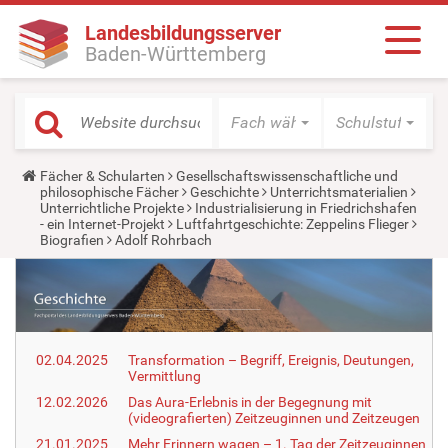
Landesbildungsserver
Baden-Württemberg
Fach wählen
Schulstufe wäh
Y
Fächer & Schularten
Gesellschaftswissenschaftliche und
o
philosophische Fächer
Geschichte
Unterrichtsmaterialien
u
Unterrichtliche Projekte
Industrialisierung in Friedrichshafen
a
- ein Internet-Projekt
Luftfahrtgeschichte: Zeppelins Flieger
r
Biografien
Adolf Rohrbach
e
h
e
r
e
:
02.04.2025
Transformation – Begriff, Ereignis, Deutungen,
Vermittlung
12.02.2026
Das Aura-Erlebnis in der Begegnung mit
(videografierten) Zeitzeuginnen und Zeitzeugen
21.01.2025
Mehr Erinnern wagen – 1. Tag der Zeitzeuginnen