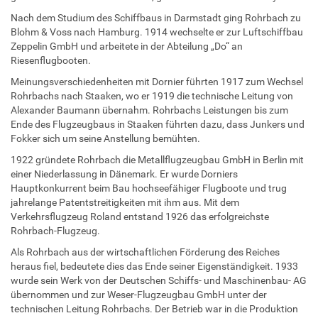
Nach dem Studium des Schiffbaus in Darmstadt ging Rohrbach zu
Blohm & Voss nach Hamburg. 1914 wechselte er zur Luftschiffbau
Zeppelin GmbH und arbeitete in der Abteilung „Do“ an
Riesenflugbooten.
Meinungsverschiedenheiten mit Dornier führten 1917 zum Wechsel
Rohrbachs nach Staaken, wo er 1919 die technische Leitung von
Alexander Baumann übernahm. Rohrbachs Leistungen bis zum
Ende des Flugzeugbaus in Staaken führten dazu, dass Junkers und
Fokker sich um seine Anstellung bemühten.
1922 gründete Rohrbach die Metallflugzeugbau GmbH in Berlin mit
einer Niederlassung in Dänemark. Er wurde Dorniers
Hauptkonkurrent beim Bau hochseefähiger Flugboote und trug
jahrelange Patentstreitigkeiten mit ihm aus. Mit dem
Verkehrsflugzeug Roland entstand 1926 das erfolgreichste
Rohrbach-Flugzeug.
Als Rohrbach aus der wirtschaftlichen Förderung des Reiches
heraus fiel, bedeutete dies das Ende seiner Eigenständigkeit. 1933
wurde sein Werk von der Deutschen Schiffs- und Maschinenbau- AG
übernommen und zur Weser-Flugzeugbau GmbH unter der
technischen Leitung Rohrbachs. Der Betrieb war in die Produktion