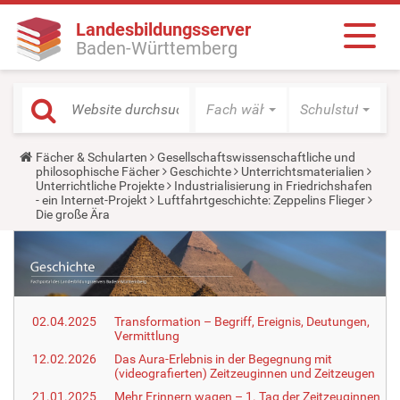
Landesbildungsserver
Baden-Württemberg
Fach wählen
Schulstufe wäh
Y
Fächer & Schularten
Gesellschaftswissenschaftliche und
o
philosophische Fächer
Geschichte
Unterrichtsmaterialien
u
Unterrichtliche Projekte
Industrialisierung in Friedrichshafen
a
- ein Internet-Projekt
Luftfahrtgeschichte: Zeppelins Flieger
r
Die große Ära
e
h
e
r
e
:
02.04.2025
Transformation – Begriff, Ereignis, Deutungen,
Vermittlung
12.02.2026
Das Aura-Erlebnis in der Begegnung mit
(videografierten) Zeitzeuginnen und Zeitzeugen
21.01.2025
Mehr Erinnern wagen – 1. Tag der Zeitzeuginnen