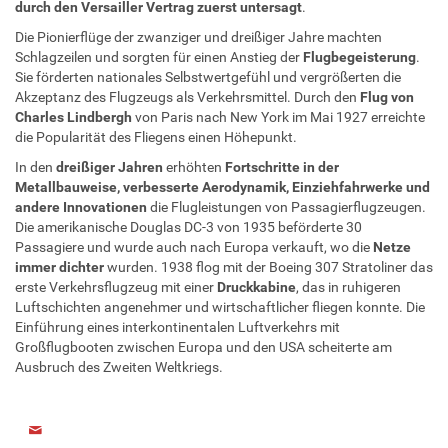
durch den Versailler Vertrag zuerst untersagt
.
Die Pionierflüge der zwanziger und dreißiger Jahre machten
Schlagzeilen und sorgten für einen Anstieg der
Flugbegeisterung
.
Sie förderten nationales Selbstwertgefühl und vergrößerten die
Akzeptanz des Flugzeugs als Verkehrsmittel. Durch den
Flug von
Charles Lindbergh
von Paris nach New York im Mai 1927 erreichte
die Popularität des Fliegens einen Höhepunkt.
In den
dreißiger Jahren
erhöhten
Fortschritte in der
Metallbauweise, verbesserte Aerodynamik, Einziehfahrwerke und
andere Innovationen
die Flugleistungen von Passagierflugzeugen.
Die amerikanische Douglas DC-3 von 1935 beförderte 30
Passagiere und wurde auch nach Europa verkauft, wo die
Netze
immer dichter
wurden. 1938 flog mit der Boeing 307 Stratoliner das
erste Verkehrsflugzeug mit einer
Druckkabine
, das in ruhigeren
Luftschichten angenehmer und wirtschaftlicher fliegen konnte. Die
Einführung eines interkontinentalen Luftverkehrs mit
Großflugbooten zwischen Europa und den USA scheiterte am
Ausbruch des Zweiten Weltkriegs.