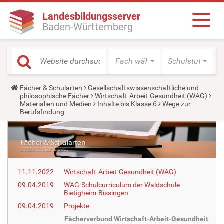
Landesbildungsserver
Baden-Württemberg
Fach wählen
Schulstufe wäh
Y
Fächer & Schularten
Gesellschaftswissenschaftliche und
o
philosophische Fächer
Wirtschaft-Arbeit-Gesundheit (WAG)
u
Materialien und Medien
Inhalte bis Klasse 6
Wege zur
a
Berufsfindung
r
e
h
e
r
e
:
11.11.2022
Wirtschaft-Arbeit-Gesundheit (WAG)
09.04.2019
WAG-Schulcurriculum der Waldschule
Bietigheim-Bissingen
09.04.2019
Projekte
Fächerverbund Wirtschaft-Arbeit-Gesundheit