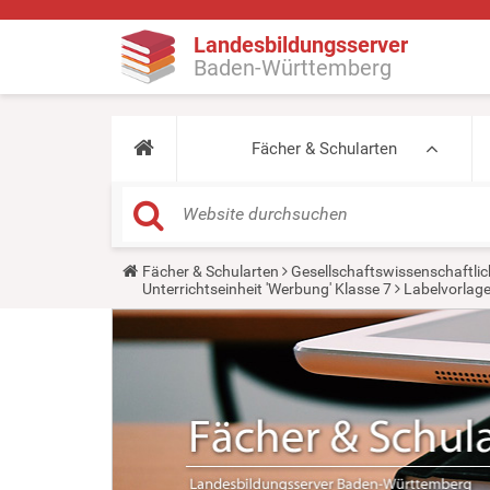
Landesbildungsserver
Baden-Württemberg
Fächer & Schularten
Y
Fächer & Schularten
Gesellschaftswissenschaftlic
o
Unterrichtseinheit 'Werbung' Klasse 7
Labelvorlag
u
a
r
e
h
e
r
e
: