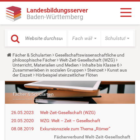
Landesbildungsserver
Baden-Württemberg
Fach wählen
Schulstufe wäh
Y
Fächer & Schularten
Gesellschaftswissenschaftliche und
o
philosophische Fächer
Welt-Zeit-Gesellschaft (WZG)
u
Unterricht, Materialien und Medien
Inhalte bis Klasse 6
a
Zusammenleben in sozialen Gruppen
Steinzeit
Kunst aus
r
der Eiszeit
Hörbeispiel steinzeitlicher Flöten
e
h
e
r
e
:
26.05.2023
Welt-Zeit-Gesellschaft (WZG)
20.05.2020
WZG: Welt – Zeit – Gesellschaft
08.08.2019
Exkursionsziele zum Thema „Römer“
Fächerverbund Welt-Zeit-Gesellschaft