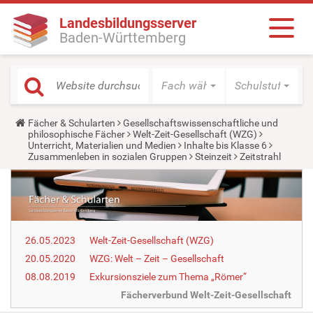
Landesbildungsserver
Baden-Württemberg
Fach wählen
Schulstufe wäh
Y
Fächer & Schularten
Gesellschaftswissenschaftliche und
o
philosophische Fächer
Welt-Zeit-Gesellschaft (WZG)
u
Unterricht, Materialien und Medien
Inhalte bis Klasse 6
a
Zusammenleben in sozialen Gruppen
Steinzeit
Zeitstrahl
r
e
h
e
r
e
:
26.05.2023
Welt-Zeit-Gesellschaft (WZG)
20.05.2020
WZG: Welt – Zeit – Gesellschaft
08.08.2019
Exkursionsziele zum Thema „Römer“
Fächerverbund Welt-Zeit-Gesellschaft