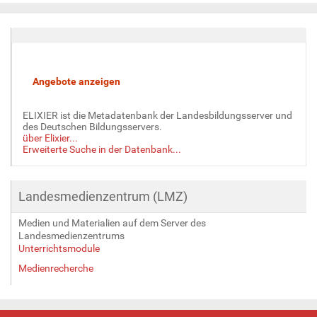
e
i
g
e
B
i
l
d
ELIXIER ist die Metadatenbank der Landesbildungsserver und
i
des Deutschen Bildungsservers.
n
über Elixier...
v
Erweiterte Suche in der Datenbank...
o
l
l
Landesmedienzentrum (LMZ)
e
r
Medien und Materialien auf dem Server des
G
Landesmedienzentrums
r
Unterrichtsmodule
ö
Medienrecherche
ß
e
…