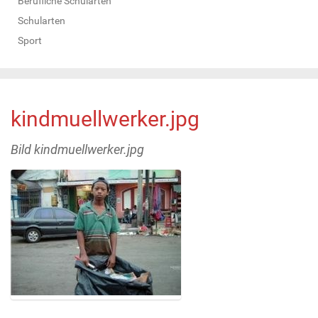
Berufliche Schularten
Schularten
Sport
kindmuellwerker.jpg
Bild kindmuellwerker.jpg
Z