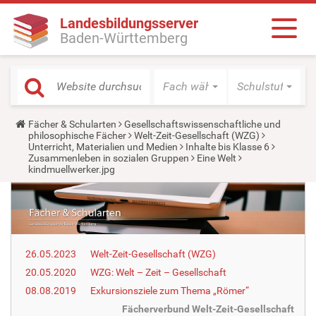
Landesbildungsserver
Baden-Württemberg
Fach wählen
Schulstufe wäh
Y
Fächer & Schularten
Gesellschaftswissenschaftliche und
o
philosophische Fächer
Welt-Zeit-Gesellschaft (WZG)
u
Unterricht, Materialien und Medien
Inhalte bis Klasse 6
a
Zusammenleben in sozialen Gruppen
Eine Welt
r
kindmuellwerker.jpg
e
h
e
r
e
:
26.05.2023
Welt-Zeit-Gesellschaft (WZG)
20.05.2020
WZG: Welt – Zeit – Gesellschaft
08.08.2019
Exkursionsziele zum Thema „Römer“
Fächerverbund Welt-Zeit-Gesellschaft