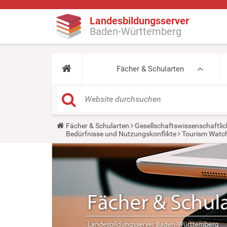
Landesbildungsserver
Baden-Württemberg
Fächer & Schularten
Y
Fächer & Schularten
Gesellschaftswissenschaftlic
o
Bedürfnisse und Nutzungskonflikte
Tourism Watc
u
a
r
e
h
e
r
e
: