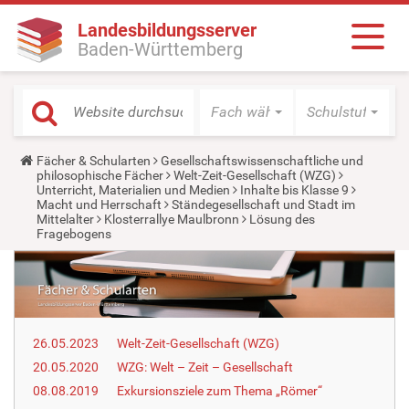
Landesbildungsserver
Baden-Württemberg
Fach wählen
Schulstufe wäh
Y
Fächer & Schularten
Gesellschaftswissenschaftliche und
o
philosophische Fächer
Welt-Zeit-Gesellschaft (WZG)
u
Unterricht, Materialien und Medien
Inhalte bis Klasse 9
a
Macht und Herrschaft
Ständegesellschaft und Stadt im
r
Mittelalter
Klosterrallye Maulbronn
Lösung des
e
Fragebogens
h
e
r
e
:
26.05.2023
Welt-Zeit-Gesellschaft (WZG)
20.05.2020
WZG: Welt – Zeit – Gesellschaft
08.08.2019
Exkursionsziele zum Thema „Römer“