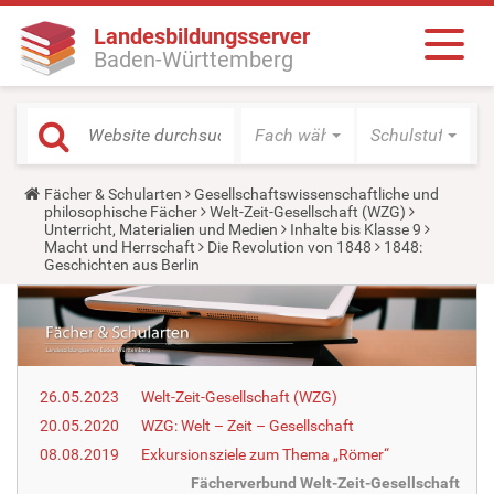
Landesbildungsserver
Baden-Württemberg
Fach wählen
Schulstufe wäh
Y
Fächer & Schularten
Gesellschaftswissenschaftliche und
o
philosophische Fächer
Welt-Zeit-Gesellschaft (WZG)
u
Unterricht, Materialien und Medien
Inhalte bis Klasse 9
a
Macht und Herrschaft
Die Revolution von 1848
1848:
r
Geschichten aus Berlin
e
h
e
r
e
:
26.05.2023
Welt-Zeit-Gesellschaft (WZG)
20.05.2020
WZG: Welt – Zeit – Gesellschaft
08.08.2019
Exkursionsziele zum Thema „Römer“
Fächerverbund Welt-Zeit-Gesellschaft