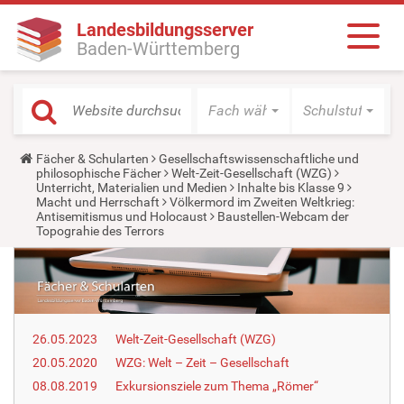
Landesbildungsserver
Baden-Württemberg
Fach wählen
Schulstufe wäh
Y
Fächer & Schularten
Gesellschaftswissenschaftliche und
o
philosophische Fächer
Welt-Zeit-Gesellschaft (WZG)
u
Unterricht, Materialien und Medien
Inhalte bis Klasse 9
a
Macht und Herrschaft
Völkermord im Zweiten Weltkrieg:
r
Antisemitismus und Holocaust
Baustellen-Webcam der
e
Topograhie des Terrors
h
e
r
e
:
26.05.2023
Welt-Zeit-Gesellschaft (WZG)
20.05.2020
WZG: Welt – Zeit – Gesellschaft
08.08.2019
Exkursionsziele zum Thema „Römer“