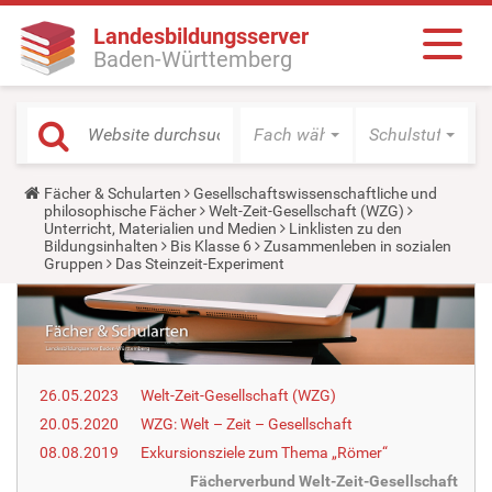
Landesbildungsserver
Baden-Württemberg
Fach wählen
Schulstufe wäh
Y
Fächer & Schularten
Gesellschaftswissenschaftliche und
o
philosophische Fächer
Welt-Zeit-Gesellschaft (WZG)
u
Unterricht, Materialien und Medien
Linklisten zu den
a
Bildungsinhalten
Bis Klasse 6
Zusammenleben in sozialen
r
Gruppen
Das Steinzeit-Experiment
e
h
e
r
e
:
26.05.2023
Welt-Zeit-Gesellschaft (WZG)
20.05.2020
WZG: Welt – Zeit – Gesellschaft
08.08.2019
Exkursionsziele zum Thema „Römer“
Fächerverbund Welt-Zeit-Gesellschaft