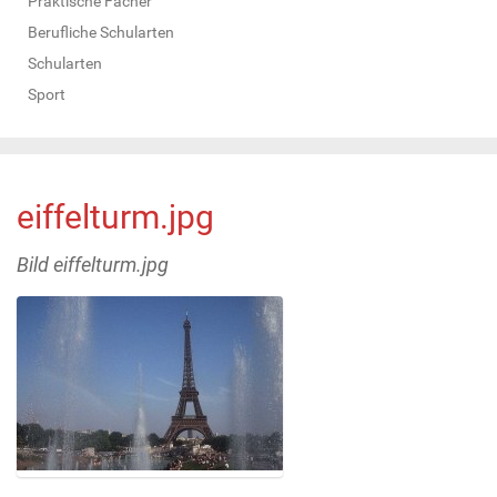
Praktische Fächer
Berufliche Schularten
Schularten
Sport
eiffelturm.jpg
Bild eiffelturm.jpg
Z