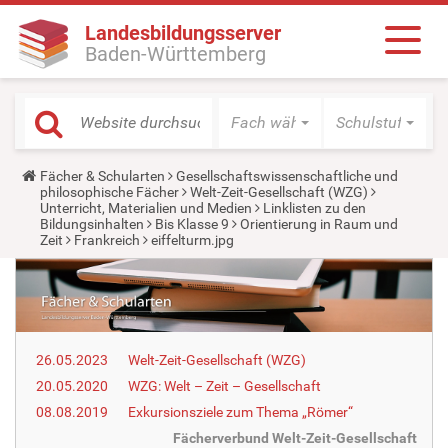
Landesbildungsserver
Baden-Württemberg
Fach wählen
Schulstufe wäh
Y
Fächer & Schularten
Gesellschaftswissenschaftliche und
o
philosophische Fächer
Welt-Zeit-Gesellschaft (WZG)
u
Unterricht, Materialien und Medien
Linklisten zu den
a
Bildungsinhalten
Bis Klasse 9
Orientierung in Raum und
r
Zeit
Frankreich
eiffelturm.jpg
e
h
e
r
e
:
26.05.2023
Welt-Zeit-Gesellschaft (WZG)
20.05.2020
WZG: Welt – Zeit – Gesellschaft
08.08.2019
Exkursionsziele zum Thema „Römer“
Fächerverbund Welt-Zeit-Gesellschaft