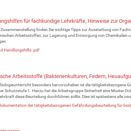
ngshilfen für fachkundige Lehrkräfte, Hinweise zur Or
r Zusammenstellung finden Sie wichtige Tipps zur Ausstattung von Fac
ischen Arbeitsstoffen, zur Lagerung und Entsorgung von Chemikalien un
gen.
d Handlungshilfe .pdf
ische Arbeitsstoffe (Bakterienkulturen, Federn, Heuaufguss
Biologieunterricht besonders hervorzuheben ist die tätigkeitsbezogene G
er Schutzstufe 1. Hierzu hat die Arbeitsgruppe Sicherheit eine Muster-Do
lehrkraft diese Beurteilung durchführen sollte. Dies ist spätestens alle zw
okumentation der tätigkeitsbezogenen Gefährdungsbeurteilung für biolo