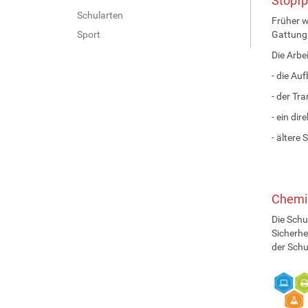
Stopfp
Schularten
Früher w
Sport
Gattun
Die Arbe
- die Au
- der Tr
- ein di
- ältere
Chemis
Die Schu
Sicherhe
der Schu