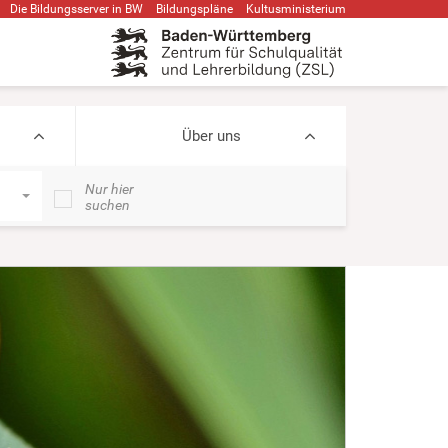
Die Bildungsserver in BW
Bildungspläne
Kultusministerium
Über uns
Nur hier
suchen