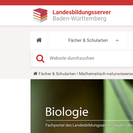
Landesbildungsserver
Baden-Württemberg
Fächer & Schularten
Y
Fächer & Schularten
Mathematisch-naturwissensc
o
u
a
r
e
h
e
r
e
: