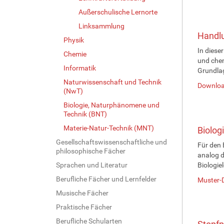
Außerschulische Lernorte
Linksammlung
Handlu
Physik
In diese
Chemie
und chem
Informatik
Grundla
Naturwissenschaft und Technik
Downloa
(NwT)
Biologie, Naturphänomene und
Technik (BNT)
Materie-Natur-Technik (MNT)
Biolog
Gesellschaftswissenschaftliche und
Für den 
philosophische Fächer
analog d
Sprachen und Literatur
Biologie
Berufliche Fächer und Lernfelder
Muster-D
Musische Fächer
Praktische Fächer
Berufliche Schularten