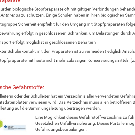
räparate
urden biologische Stopfpräparate oft mit giftigen Verbindungen behand
g
Anthrenus
zu schützen. Einige Schulen haben in ihren biologischen Sam
itsgruppe Sicherheit empfiehlt für den Umgang mit Stopfpräparaten folg
fbewahrung erfolgt in geschlossenen Schränken, um Belastungen durch
ansport erfolgt möglichst in geschlossenen Behältern
rekter Schülerkontakt mit den Präparaten ist zu vermeiden (lediglich Ansc
 Stopfpräparate mit heute nicht mehr zulässigen Konservierungsmitteln (z
che Gefahrstoffe:
lleiterin oder der Schulleiter hat ein Verzeichnis aller verwendeten Gefah
itsdatenblätter verwiesen wird. Das Verzeichnis muss allen betroffenen 
lleitung auf die Sammlungsleitung übertragen werden.
Eine Möglichkeit dieses Gefahrstoffverzeichnis zu fü
Gesetzlichen Unfallversicherung. Dieses Portal ermögl
Gefährdungsbeurteilungen.