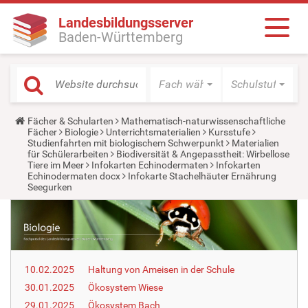
Landesbildungsserver
Baden-Württemberg
Fach wählen
Schulstufe wäh
Y
Fächer & Schularten
Mathematisch-naturwissenschaftliche
o
Fächer
Biologie
Unterrichtsmaterialien
Kursstufe
u
Studienfahrten mit biologischem Schwerpunkt
Materialien
a
für Schülerarbeiten
Biodiversität & Angepasstheit: Wirbellose
r
Tiere im Meer
Infokarten Echinodermaten
Infokarten
e
Echinodermaten docx
Infokarte Stachelhäuter Ernährung
h
Seegurken
e
r
e
:
10.02.2025
Haltung von Ameisen in der Schule
30.01.2025
Ökosystem Wiese
29.01.2025
Ökosystem Bach