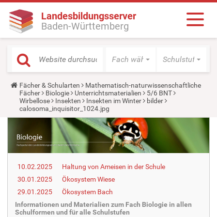
Landesbildungsserver
Baden-Württemberg
Fach wählen
Schulstufe wäh
Y
Fächer & Schularten
Mathematisch-naturwissenschaftliche
o
Fächer
Biologie
Unterrichtsmaterialien
5/6 BNT
u
Wirbellose
Insekten
Insekten im Winter
bilder
a
calosoma_inquisitor_1024.jpg
r
e
h
e
r
e
:
10.02.2025
Haltung von Ameisen in der Schule
30.01.2025
Ökosystem Wiese
29.01.2025
Ökosystem Bach
Informationen und Materialien zum Fach Biologie in allen
Schulformen und für alle Schulstufen